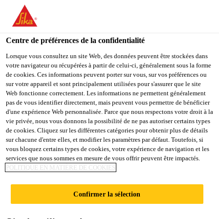
You are accessing "Sika France", it seems you are accessing it
from "États-Unis". We have a dedicated website for your country.
Centre de préférences de la confidentialité
TO
Construction
...
Sikafloor® Comfort Regupol-6015 H
STAY ON THE SIKA
SELECT A
SIKA
Lorsque vous consultez un site Web, des données peuvent être stockées dans
FRANCE WEBSITE
COUNTRY
votre navigateur ou récupérées à partir de celui-ci, généralement sous la forme
USA
de cookies. Ces informations peuvent porter sur vous, sur vos préférences ou
sur votre appareil et sont principalement utilisées pour s'assurer que le site
Web fonctionne correctement. Les informations ne permettent généralement
Sika France
pas de vous identifier directement, mais peuvent vous permettre de bénéficier
Sikafloor®
d'une expérience Web personnalisée. Parce que nous respectons votre droit à la
vie privée, nous vous donnons la possibilité de ne pas autoriser certains types
Comfort Regupol-
de cookies. Cliquez sur les différentes catégories pour obtenir plus de détails
sur chacune d'entre elles, et modifier les paramètres par défaut. Toutefois, si
vous bloquez certains types de cookies, votre expérience de navigation et les
6015 H
services que nous sommes en mesure de vous offrir peuvent être impactés.
POLITIQUE EN MATIÈRE DE COOKIES
Tapis à amortissement acoustique pour le
Confirmer la sélection
système Sika®-ComfortFloor® Pro.