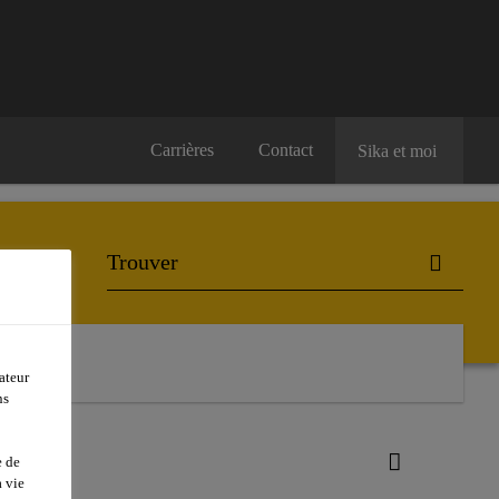
Carrières
Contact
Sika et moi
ateur
ns
e de
 vie