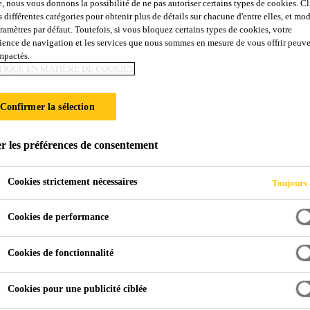
e, nous vous donnons la possibilité de ne pas autoriser certains types de cookies. C
00 FX
s différentes catégories pour obtenir plus de détails sur chacune d'entre elles, et mod
aramètres par défaut. Toutefois, si vous bloquez certains types de cookies, votre
ience de navigation et les services que nous sommes en mesure de vous offrir peuv
impactés.
 à base de résine polyuréthane à très faibles émis
TIQUE EN MATIÈRE DE COOKIES
Confirmer la sélection
 auto-lissante souple, colorée à 2 composants, sans solvant et
t aux exigences de la norme NF EN 13813 « Matériaux de chapes »
r les préférences de consentement
Cookies strictement nécessaires
Toujours 
Cookies de performance
Cookies de fonctionnalité
NOTICE TEC
Cookies pour une publicité ciblée