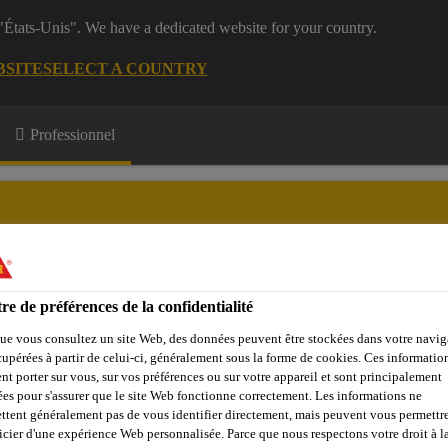
 "États-Unis". We have a dedicated website for your country.
BSITE
SELECT A COUNTRY
Professionnel
re de préférences de la confidentialité
e Membres
Formations
A propos de nous
ue vous consultez un site Web, des données peuvent être stockées dans votre navig
cupérées à partir de celui-ci, généralement sous la forme de cookies. Ces informatio
nt porter sur vous, sur vos préférences ou sur votre appareil et sont principalement
sées pour s'assurer que le site Web fonctionne correctement. Les informations ne
la résine décorative ?
Effet marbré
Sikafloor®-3000 FX
ttent généralement pas de vous identifier directement, mais peuvent vous permettr
icier d'une expérience Web personnalisée. Parce que nous respectons votre droit à la