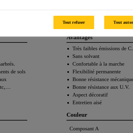
s
Application
Documen
Tout refuser
Tout autor
Avantages
Très faibles émissions de C
Sans solvant
marbrés.
Confortable à la marche
ents de sols
Flexibilité permanente
caux
Bonne résistance mécaniqu
etc,…
Bonne résistance aux U.V.
Aspect décoratif
Entretien aisé
Couleur
Composant A