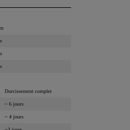
um
s
s
s
Durcissement complet
~ 6 jours
~ 4 jours
~3 jours