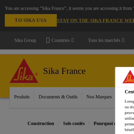
You are accessing "Sika France", it seems you are accessing it from
TO SIKA USA
STAY ON THE SIKA FRANCE WE
Sika Group
Countries
Tous les marchés
Sika France
Cent
Produits
Documents & Outils
Nos Marques
Espac
Lorsq
ou ré
peuve
utili
Construction
Sols coulés
Pourquoi choisir de 
perme
bénéf