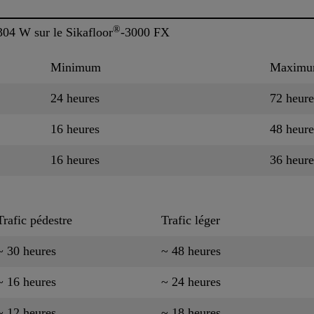
®
304 W sur le Sikafloor
-3000 FX
Minimum
Maxim
24 heures
72 heure
16 heures
48 heure
16 heures
36 heure
Trafic pédestre
Trafic léger
~ 30 heures
~ 48 heures
~ 16 heures
~ 24 heures
~ 12 heures
~ 18 heures