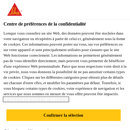
You are accessing "Sika France", it seems you are accessing it
from "États-Unis". We have a dedicated website for your country.
Centre de préférences de la confidentialité
TO
Construction
...
Sika® Quartz
STAY ON THE SIKA
SELECT A
SIKA
Lorsque vous consultez un site Web, des données peuvent être stockées dans
FRANCE WEBSITE
COUNTRY
votre navigateur ou récupérées à partir de celui-ci, généralement sous la forme
USA
de cookies. Ces informations peuvent porter sur vous, sur vos préférences ou
sur votre appareil et sont principalement utilisées pour s'assurer que le site
Web fonctionne correctement. Les informations ne permettent généralement
Sika France
pas de vous identifier directement, mais peuvent vous permettre de bénéficier
Sika® Quartz
d'une expérience Web personnalisée. Parce que nous respectons votre droit à la
vie privée, nous vous donnons la possibilité de ne pas autoriser certains types
de cookies. Cliquez sur les différentes catégories pour obtenir plus de détails
Charges minérales
sur chacune d'entre elles, et modifier les paramètres par défaut. Toutefois, si
vous bloquez certains types de cookies, votre expérience de navigation et les
services que nous sommes en mesure de vous offrir peuvent être impactés.
Charges minérales
POLITIQUE EN MATIÈRE DE COOKIES
▪ Charges minérales à utiliser en addition
Confirmer la sélection
avec les revêtements Sikafloor® pour la
réalisation de systèmes autolissants,