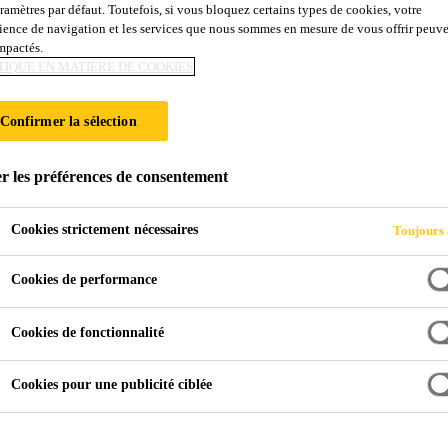
aramètres par défaut. Toutefois, si vous bloquez certains types de cookies, votre
NCHÉITÉ DE TOI
ience de navigation et les services que nous sommes en mesure de vous offrir peuv
impactés.
TIQUE EN MATIÈRE DE COOKIES
Confirmer la sélection
r les préférences de consentement
le à la station de Val Thorens - Étanchéité de Toitures à 3200 M d'altit
Cookies strictement nécessaires
Toujours 
Cookies de performance
Cookies de fonctionnalité
e village d’Orelle à la station
Cookies pour une publicité ciblée