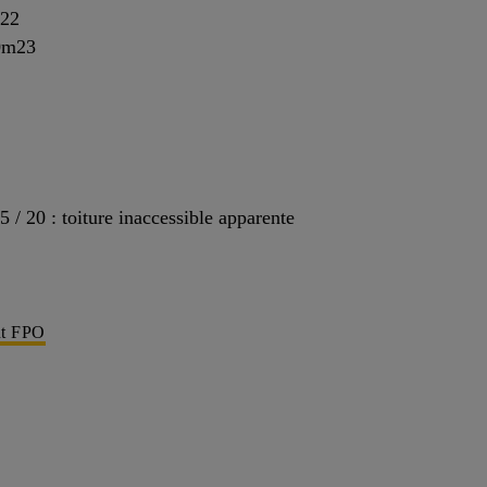
m22
30m23
 20 : toiture inaccessible apparente
nt FPO