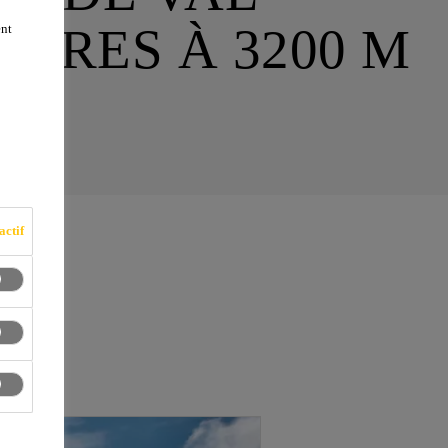
TURES À 3200 M
ent
ude
actif