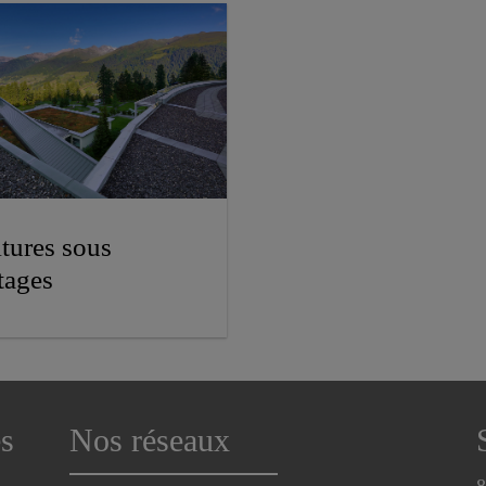
tures sous
tages
s
Nos réseaux