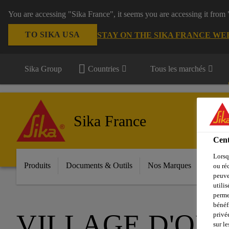
You are accessing "Sika France", it seems you are accessing it from
TO SIKA USA
STAY ON THE SIKA FRANCE WE
Sika Group
Countries
Tous les marchés
Sika France
Cent
Lorsq
Produits
Documents & Outils
Nos Marques
Espac
ou ré
peuve
utili
perme
bénéf
VILLAGE D'ORE
privé
sur le