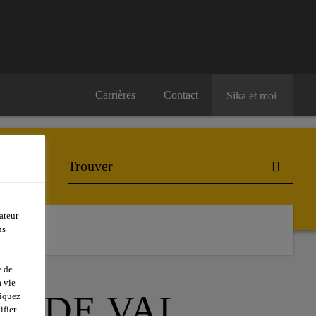
Carrières
Contact
Sika et moi
ateur
ns
e de
 vie
ON DE VAL
liquez
ifier