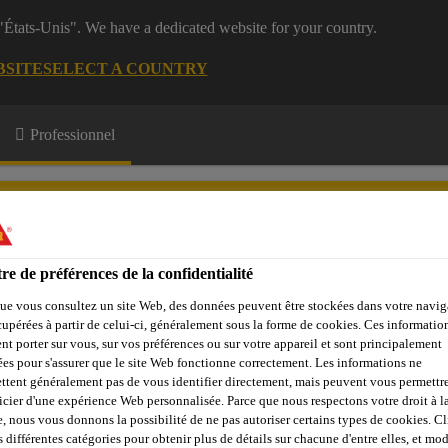
 "États-Unis". We have a dedicated website for your country.
BSITE
SELECT A COUNTRY
Professionnel
re de préférences de la confidentialité
ue vous consultez un site Web, des données peuvent être stockées dans votre navig
e Membres
Formations
A propos de nous
cupérées à partir de celui-ci, généralement sous la forme de cookies. Ces informatio
nt porter sur vous, sur vos préférences ou sur votre appareil et sont principalement
sées pour s'assurer que le site Web fonctionne correctement. Les informations ne
ttent généralement pas de vous identifier directement, mais peuvent vous permettr
icier d'une expérience Web personnalisée. Parce que nous respectons votre droit à la
LLE À LA STATI
e, nous vous donnons la possibilité de ne pas autoriser certains types de cookies. C
s différentes catégories pour obtenir plus de détails sur chacune d'entre elles, et mod