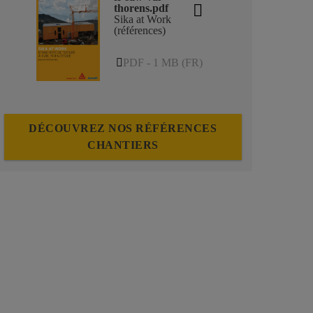
thorens.pdf
Sika at Work
(références)
PDF - 1 MB (FR)
DÉCOUVREZ NOS RÉFÉRENCES
CHANTIERS