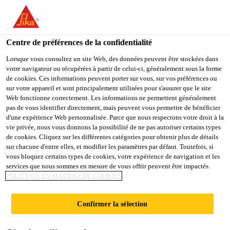
You are accessing "Sika France", it seems you are accessing it
from "États-Unis". We have a dedicated website for your country.
Centre de préférences de la confidentialité
TO
Construction
...
SikaRoof® Tape P
STAY ON THE SIKA
SELECT A
SIKA
Lorsque vous consultez un site Web, des données peuvent être stockées dans
FRANCE WEBSITE
COUNTRY
votre navigateur ou récupérées à partir de celui-ci, généralement sous la forme
USA
de cookies. Ces informations peuvent porter sur vous, sur vos préférences ou
sur votre appareil et sont principalement utilisées pour s'assurer que le site
Web fonctionne correctement. Les informations ne permettent généralement
Sika France
pas de vous identifier directement, mais peuvent vous permettre de bénéficier
SikaRoof® Tape P
d'une expérience Web personnalisée. Parce que nous respectons votre droit à la
vie privée, nous vous donnons la possibilité de ne pas autoriser certains types
de cookies. Cliquez sur les différentes catégories pour obtenir plus de détails
Bande adhésive double-face en
sur chacune d'entre elles, et modifier les paramètres par défaut. Toutefois, si
vous bloquez certains types de cookies, votre expérience de navigation et les
polyacrylate pour membranes de toiture
services que nous sommes en mesure de vous offrir peuvent être impactés.
Sarnafil®
POLITIQUE EN MATIÈRE DE COOKIES
SikaRoof® Tape P est une bande adhésive double-
Confirmer la sélection
face à base de polyacrylate, utilisée pour le
collage des membranes d'étanchéité de toiture