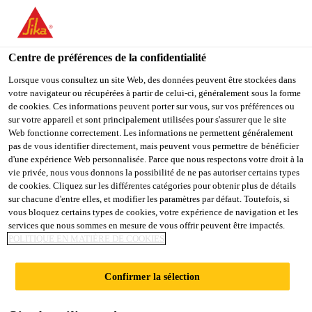
You are accessing "Sika France", it seems you are accessing it
from "États-Unis". We have a dedicated website for your country.
Centre de préférences de la confidentialité
TO
Construction
...
Sarnacol®-2121
STAY ON THE SIKA
SELECT A
SIKA
Lorsque vous consultez un site Web, des données peuvent être stockées dans
FRANCE WEBSITE
COUNTRY
votre navigateur ou récupérées à partir de celui-ci, généralement sous la forme
USA
de cookies. Ces informations peuvent porter sur vous, sur vos préférences ou
sur votre appareil et sont principalement utilisées pour s'assurer que le site
Web fonctionne correctement. Les informations ne permettent généralement
Sika France
pas de vous identifier directement, mais peuvent vous permettre de bénéficier
Sarnacol®-2121
d'une expérience Web personnalisée. Parce que nous respectons votre droit à la
vie privée, nous vous donnons la possibilité de ne pas autoriser certains types
de cookies. Cliquez sur les différentes catégories pour obtenir plus de détails
Colle en dispersion aqueuse pour membrane
sur chacune d'entre elles, et modifier les paramètres par défaut. Toutefois, si
vous bloquez certains types de cookies, votre expérience de navigation et les
d’étanchéité Sarnafil G / G Felt.
services que nous sommes en mesure de vous offrir peuvent être impactés.
POLITIQUE EN MATIÈRE DE COOKIES
Adhère aux surfaces absorbantes, solides,
rugueuses et propres Supports appropriés :
Confirmer la sélection
- béton,