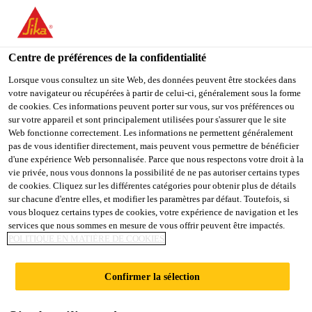
You are accessing "Sika France", it seems you are accessing it
from "États-Unis". We have a dedicated website for your country.
Centre de préférences de la confidentialité
TO
Construction
...
Sarnafil® T Walkway Pad
STAY ON THE SIKA
SELECT A
SIKA
Lorsque vous consultez un site Web, des données peuvent être stockées dans
FRANCE WEBSITE
COUNTRY
votre navigateur ou récupérées à partir de celui-ci, généralement sous la forme
USA
de cookies. Ces informations peuvent porter sur vous, sur vos préférences ou
sur votre appareil et sont principalement utilisées pour s'assurer que le site
Web fonctionne correctement. Les informations ne permettent généralement
Sika France
pas de vous identifier directement, mais peuvent vous permettre de bénéficier
Sarnafil® T
d'une expérience Web personnalisée. Parce que nous respectons votre droit à la
vie privée, nous vous donnons la possibilité de ne pas autoriser certains types
Walkway Pad
de cookies. Cliquez sur les différentes catégories pour obtenir plus de détails
sur chacune d'entre elles, et modifier les paramètres par défaut. Toutefois, si
vous bloquez certains types de cookies, votre expérience de navigation et les
services que nous sommes en mesure de vous offrir peuvent être impactés.
Dalle de circulation antidérapante à base
POLITIQUE EN MATIÈRE DE COOKIES
de FPO injecté.
Confirmer la sélection
Sarnafil® T Walkway Pad sont des dalles
antidérapantes à base de polyoléfines (FPO) de