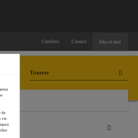
Carrières
Contact
Sika et moi
ateur
ns
e de
 vie
liquez
ifier