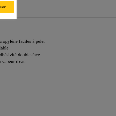
ts
iser
ropylène faciles à peler
lable
dhésivité double-face
 la vapeur d'eau