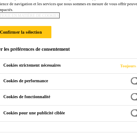
ience de navigation et les services que nous sommes en mesure de vous offrir peuv
impactés.
TIQUE EN MATIÈRE DE COOKIES
houc butyl
Confirmer la sélection
 caoutchouc butyl, à déformation contrôlable, protégée par deux film
r les préférences de consentement
vapeur Sarnavap®-1000 R / Sarnavap®- 2000 E et les membranes
Cookies strictement nécessaires
Toujours 
Cookies de performance
 à peler
Cookies de fonctionnalité
-face
Cookies pour une publicité ciblée
NOTICE TEC