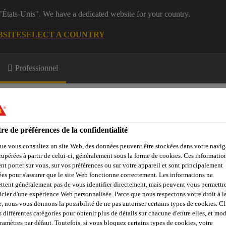
 "États-Unis". We have a dedicated website for your country.
BSITE
SELECT A COUNTRY
Professionnel
re de préférences de la confidentialité
ue vous consultez un site Web, des données peuvent être stockées dans votre navig
cupérées à partir de celui-ci, généralement sous la forme de cookies. Ces informatio
e Membres
Formations
A propos de nous
nt porter sur vous, sur vos préférences ou sur votre appareil et sont principalement
sées pour s'assurer que le site Web fonctionne correctement. Les informations ne
ttent généralement pas de vous identifier directement, mais peuvent vous permettr
icier d'une expérience Web personnalisée. Parce que nous respectons votre droit à la
e, nous vous donnons la possibilité de ne pas autoriser certains types de cookies. C
iture terrasse : Nos accessoires
Pare-vapeur
Sarnatape®-20
s différentes catégories pour obtenir plus de détails sur chacune d'entre elles, et mod
aramètres par défaut. Toutefois, si vous bloquez certains types de cookies, votre