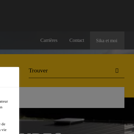
Carrières
Contact
Sika et moi
ateur
ns
e de
 vie