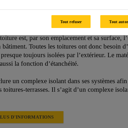
anchéité et complexe isolant pour toiture terrasse
Tout refuser
Tout autor
 toiture est, par son emplacement et sa surface, l
âtiment. Toutes les toitures ont donc besoin d’ê
 presque toujours isolées par l’extérieur. Le maté
ussi la fonction d’étanchéité.
clure un complexe isolant dans ses systèmes afin
es toitures-terrasses. Il s’agit d’un complexe iso
LUS D'INFORMATIONS