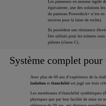
Les panneaux en mousse rigide de
équivalente, une des solutions le
du panneau Powerdeck+ n’est en
environ pour la laine de roche).
Ils possèdent une résistance élev
être utilisés pour les toitures so
piétons (classe C).
Système complet pour t
Avec plus de 60 ans d’expérience de la réali
isolation
et
étanchéité
est jugé sur trois cr
Les membranes d’étanchéité synthétiques (PV
physiques que par leur facilité de mise en o
référence de 50 ans, qui diminue sensibleme