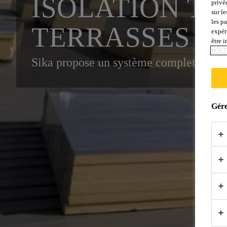
ISOLATION TH
privé
sur le
les p
TERRASSES :
expér
être 
POLI
Sika propose un système complet isola
Gére