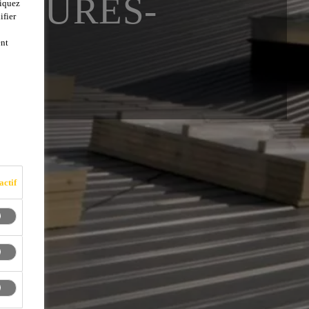
OITURES-
liquez
ifier
ent
actif