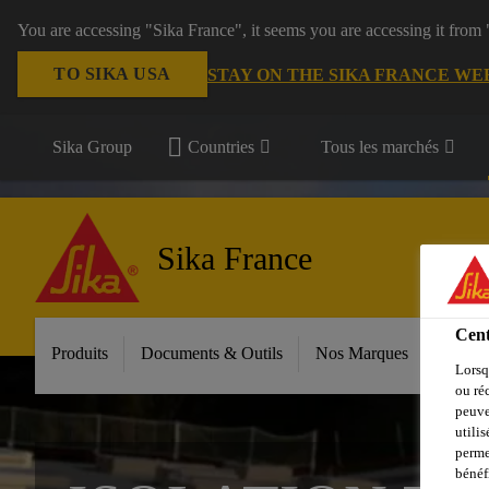
You are accessing "Sika France", it seems you are accessing it from
TO SIKA USA
STAY ON THE SIKA FRANCE WE
Sika Group
Countries
Tous les marchés
Sika France
Cent
Produits
Documents & Outils
Nos Marques
Espac
Lorsq
ou ré
peuve
utili
perme
bénéf