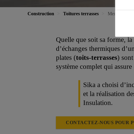
Construction
Toitures terrasses
Membrane d’ét
Quelle que soit sa forme, la
d’échanges thermiques d’un b
plates (
toits-terrasses
) sont
système complet qui assure a
Sika a choisi d’in
et la réalisation d
Insulation.
CONTACTEZ-NOUS POUR P