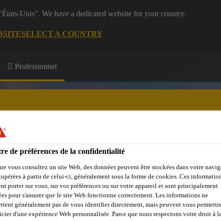
 "États-Unis". We have a dedicated website for your country.
BSITE
SELECT A COUNTRY
Professionnel
re de préférences de la confidentialité
e Membres
Formations
A propos de nous
ue vous consultez un site Web, des données peuvent être stockées dans votre navig
cupérées à partir de celui-ci, généralement sous la forme de cookies. Ces informatio
nt porter sur vous, sur vos préférences ou sur votre appareil et sont principalement
sées pour s'assurer que le site Web fonctionne correctement. Les informations ne
ttent généralement pas de vous identifier directement, mais peuvent vous permettr
icier d'une expérience Web personnalisée. Parce que nous respectons votre droit à la