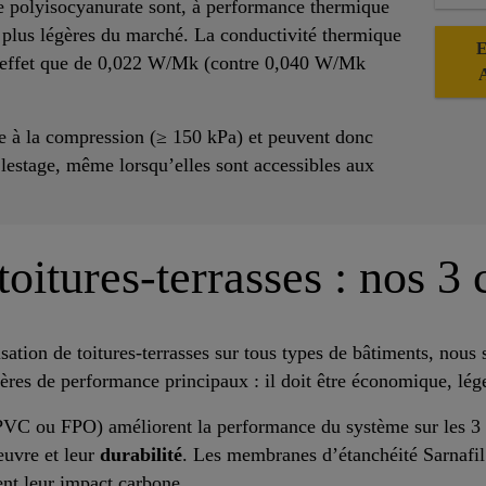
 polyisocyanurate sont, à performance thermique
s plus légères du marché. La conductivité thermique
 effet que de 0,022 W/Mk (contre 0,040 W/Mk
ée à la compression (≥ 150 kPa) et peuvent donc
us lestage, même lorsqu’elles sont accessibles aux
oitures-terrasses : nos 3 
sation de toitures-terrasses sur tous types de bâtiments, nous
itères de performance principaux : il doit être économique, lég
C ou FPO) améliorent la performance du système sur les 3 cri
euvre et leur
durabilité
. Les membranes d’étanchéité Sarnafil
nt leur impact carbone.