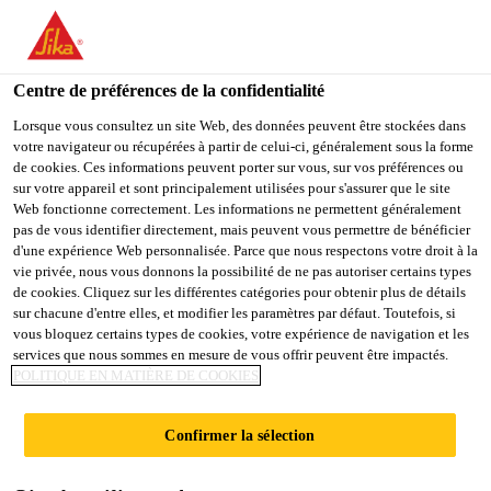
You are accessing "Sika France", it seems you are accessing it
from "États-Unis". We have a dedicated website for your country.
Centre de préférences de la confidentialité
TO
STAY ON THE SIKA
SELECT A
SIKA
Lorsque vous consultez un site Web, des données peuvent être stockées dans
FRANCE WEBSITE
COUNTRY
votre navigateur ou récupérées à partir de celui-ci, généralement sous la forme
USA
de cookies. Ces informations peuvent porter sur vous, sur vos préférences ou
sur votre appareil et sont principalement utilisées pour s'assurer que le site
Web fonctionne correctement. Les informations ne permettent généralement
Sika France
pas de vous identifier directement, mais peuvent vous permettre de bénéficier
d'une expérience Web personnalisée. Parce que nous respectons votre droit à la
vie privée, nous vous donnons la possibilité de ne pas autoriser certains types
de cookies. Cliquez sur les différentes catégories pour obtenir plus de détails
sur chacune d'entre elles, et modifier les paramètres par défaut. Toutefois, si
vous bloquez certains types de cookies, votre expérience de navigation et les
services que nous sommes en mesure de vous offrir peuvent être impactés.
RÉNOVATION
POLITIQUE EN MATIÈRE DE COOKIES
D’ÉTANCHÉITÉ
Confirmer la sélection
DE TOITURE