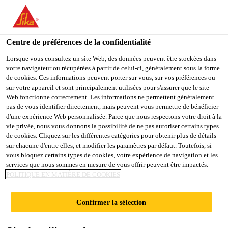
You are accessing "Sika France", it seems you are accessing it
from "États-Unis". We have a dedicated website for your country.
Centre de préférences de la confidentialité
TO
Construction
...
Sika® Concrete Primer
STAY ON THE SIKA
SELECT A
SIKA
Lorsque vous consultez un site Web, des données peuvent être stockées dans
FRANCE WEBSITE
COUNTRY
votre navigateur ou récupérées à partir de celui-ci, généralement sous la forme
USA
de cookies. Ces informations peuvent porter sur vous, sur vos préférences ou
sur votre appareil et sont principalement utilisées pour s'assurer que le site
Web fonctionne correctement. Les informations ne permettent généralement
Sika France
pas de vous identifier directement, mais peuvent vous permettre de bénéficier
Sika® Concrete
d'une expérience Web personnalisée. Parce que nous respectons votre droit à la
vie privée, nous vous donnons la possibilité de ne pas autoriser certains types
Primer
de cookies. Cliquez sur les différentes catégories pour obtenir plus de détails
sur chacune d'entre elles, et modifier les paramètres par défaut. Toutefois, si
vous bloquez certains types de cookies, votre expérience de navigation et les
services que nous sommes en mesure de vous offrir peuvent être impactés.
Primaire bicomposant hybride
POLITIQUE EN MATIÈRE DE COOKIES
polyurea/polyuréthanne, à haute teneur en
matières solides, à durcissement rapide
Confirmer la sélection
Primaire bicomposant hybride