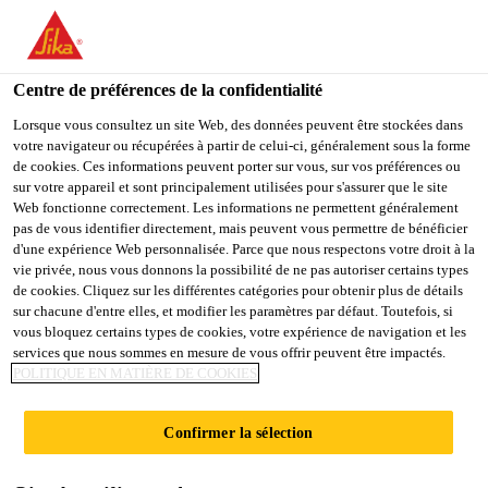
You are accessing "Sika France", it seems you are accessing it
from "États-Unis". We have a dedicated website for your country.
Centre de préférences de la confidentialité
TO
Construction
...
Sarnafil® TS 77-20
STAY ON THE SIKA
SELECT A
SIKA
Lorsque vous consultez un site Web, des données peuvent être stockées dans
FRANCE WEBSITE
COUNTRY
votre navigateur ou récupérées à partir de celui-ci, généralement sous la forme
USA
de cookies. Ces informations peuvent porter sur vous, sur vos préférences ou
sur votre appareil et sont principalement utilisées pour s'assurer que le site
Web fonctionne correctement. Les informations ne permettent généralement
Sika France
pas de vous identifier directement, mais peuvent vous permettre de bénéficier
Sarnafil® TS 77-
d'une expérience Web personnalisée. Parce que nous respectons votre droit à la
vie privée, nous vous donnons la possibilité de ne pas autoriser certains types
20
de cookies. Cliquez sur les différentes catégories pour obtenir plus de détails
sur chacune d'entre elles, et modifier les paramètres par défaut. Toutefois, si
vous bloquez certains types de cookies, votre expérience de navigation et les
services que nous sommes en mesure de vous offrir peuvent être impactés.
Membrane synthétique FPO pour
POLITIQUE EN MATIÈRE DE COOKIES
systèmes d'étanchéité de toitures fixés
mécaniquement
Confirmer la sélection
Sarnafil® TS 77-20 (épaisseur 2,0 mm) est une