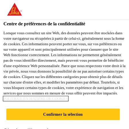
You are accessing "Sika France", it seems you are accessing it
from "États-Unis". We have a dedicated website for your country.
Centre de préférences de la confidentialité
TO
Construction
...
Sikaplan® SGK-18
STAY ON THE SIKA
SELECT A
SIKA
Lorsque vous consultez un site Web, des données peuvent être stockées dans
FRANCE WEBSITE
COUNTRY
votre navigateur ou récupérées à partir de celui-ci, généralement sous la forme
USA
de cookies. Ces informations peuvent porter sur vous, sur vos préférences ou
sur votre appareil et sont principalement utilisées pour s'assurer que le site
Web fonctionne correctement. Les informations ne permettent généralement
Sika France
pas de vous identifier directement, mais peuvent vous permettre de bénéficier
Sikaplan® SGK-18
d'une expérience Web personnalisée. Parce que nous respectons votre droit à la
vie privée, nous vous donnons la possibilité de ne pas autoriser certains types
de cookies. Cliquez sur les différentes catégories pour obtenir plus de détails
Membrane synthétique PVC pour
sur chacune d'entre elles, et modifier les paramètres par défaut. Toutefois, si
vous bloquez certains types de cookies, votre expérience de navigation et les
systèmes d'étanchéité de toitures en
services que nous sommes en mesure de vous offrir peuvent être impactés.
adhérence
POLITIQUE EN MATIÈRE DE COOKIES
Sikaplan® SGK-18 (épaisseur 1,8 mm) est une
Confirmer la sélection
membrane synthétique monocouche en polychlorure
de vinyle plastifié (PVC), armée d’un voile de verre