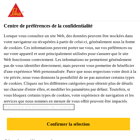
You are accessing "Sika France", it seems you are accessing it
from "États-Unis". We have a dedicated website for your country.
Centre de préférences de la confidentialité
TO
Construction
...
Sarnafil® TG 76-18 FSA
STAY ON THE SIKA
SELECT A
SIKA
Lorsque vous consultez un site Web, des données peuvent être stockées dans
FRANCE WEBSITE
COUNTRY
votre navigateur ou récupérées à partir de celui-ci, généralement sous la forme
USA
de cookies. Ces informations peuvent porter sur vous, sur vos préférences ou
sur votre appareil et sont principalement utilisées pour s'assurer que le site
Web fonctionne correctement. Les informations ne permettent généralement
Sika France
pas de vous identifier directement, mais peuvent vous permettre de bénéficier
Sarnafil® TG 76-
d'une expérience Web personnalisée. Parce que nous respectons votre droit à la
vie privée, nous vous donnons la possibilité de ne pas autoriser certains types
18 FSA
de cookies. Cliquez sur les différentes catégories pour obtenir plus de détails
sur chacune d'entre elles, et modifier les paramètres par défaut. Toutefois, si
vous bloquez certains types de cookies, votre expérience de navigation et les
services que nous sommes en mesure de vous offrir peuvent être impactés.
Membrane synthétique FPO pour
POLITIQUE EN MATIÈRE DE COOKIES
systèmes d'étanchéité de toitures en
adhérence
Confirmer la sélection
Sarnafil® TG 76-18 FSA (épaisseur 1,8 mm) est une