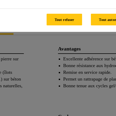
TECHNIQUE
SÉCURIT
Tout refuser
Tout autor
s
Application
Documen
Avantages
 pierre sur
Excellente adhérence sur bé
Bonne résistance aux hydro
 (îlots
Remise en service rapide.
…) sur béton
Permet un rattrapage de pla
 naturelles,
Bonne tenue aux cycles gel/