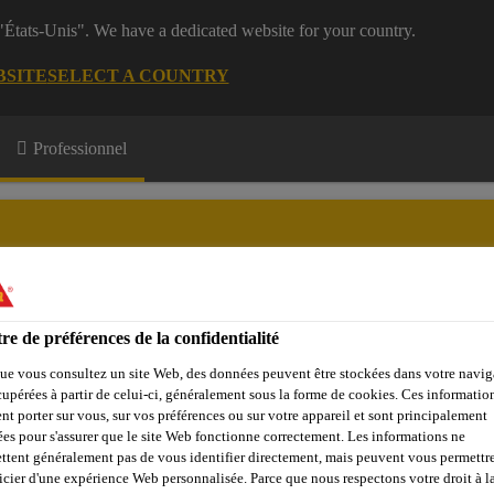
 "États-Unis". We have a dedicated website for your country.
BSITE
SELECT A COUNTRY
Professionnel
re de préférences de la confidentialité
e Membres
Formations
A propos de nous
ue vous consultez un site Web, des données peuvent être stockées dans votre navig
cupérées à partir de celui-ci, généralement sous la forme de cookies. Ces informatio
nt porter sur vous, sur vos préférences ou sur votre appareil et sont principalement
sées pour s'assurer que le site Web fonctionne correctement. Les informations ne
ins
Sika FastFix®-1 TP
ttent généralement pas de vous identifier directement, mais peuvent vous permettr
icier d'une expérience Web personnalisée. Parce que nous respectons votre droit à la