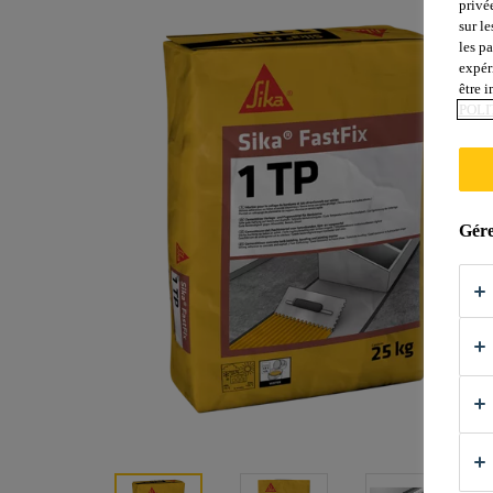
privé
sur le
les p
expér
être 
POLI
Gére