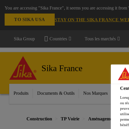
You are accessing "Sika France", it seems you are accessing it from
TO SIKA USA
STAY ON THE SIKA FRANCE WE
Sika Group
Countries
Tous les marchés
Sika France
Cent
Produits
Documents & Outils
Nos Marques
Espac
Lorsq
ou ré
peuve
utili
Construction
TP Voirie
Aménagements urba
perme
bénéf