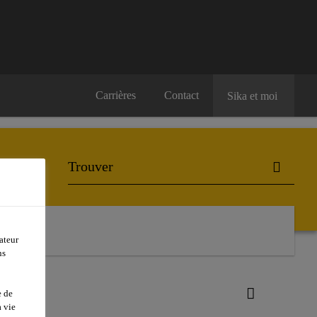
Carrières
Contact
Sika et moi
ateur
ns
e de
 vie