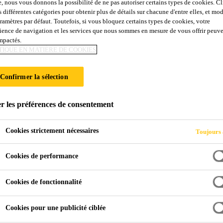
e, nous vous donnons la possibilité de ne pas autoriser certains types de cookies. C
Sika FastFix®-1 
s différentes catégories pour obtenir plus de détails sur chacune d'entre elles, et mod
aramètres par défaut. Toutefois, si vous bloquez certains types de cookies, votre
ience de navigation et les services que nous sommes en mesure de vous offrir peuv
impactés.
Mortier pour le collage de bordures et d'îlot
TIQUE EN MATIÈRE DE COOKIES
Sika FastFix®-1 TP est un mortier hydraulique mono-
Confirmer la sélection
durcissement rapide.
r les préférences de consentement
Excellente adhérence sur béton et enrobé bitumine
Cookies strictement nécessaires
Toujours 
Bonne résistance aux hydrocarbures.
Remise en service rapide.
Cookies de performance
Cookies de fonctionnalité
Cookies pour une publicité ciblée
NOTICE
FICHE DE DON