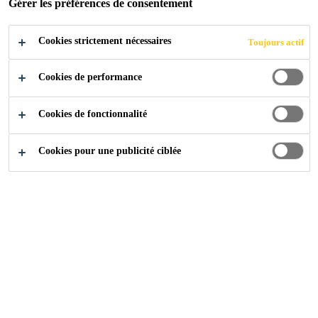
Gérer les préférences de consentement
Mono composant facile et rapide à appliquer
Cookies strictement nécessaires
Toujours actif
Solution de calfeutrement des joints très
économique
Cookies de performance
Solution polyvalente pour les joints et
calfeutrements
Cookies de fonctionnalité
CONTACTEZ-NOUS
Cookies pour une publicité ciblée