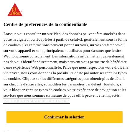
You are accessing "Sika France", it seems you are accessing it
from "États-Unis". We have a dedicated website for your country.
Centre de préférences de la confidentialité
TO
Construction
...
SikaSwell® S-2
STAY ON THE SIKA
SELECT A
SIKA
Lorsque vous consultez un site Web, des données peuvent être stockées dans
FRANCE WEBSITE
COUNTRY
votre navigateur ou récupérées à partir de celui-ci, généralement sous la forme
USA
de cookies. Ces informations peuvent porter sur vous, sur vos préférences ou
sur votre appareil et sont principalement utilisées pour s'assurer que le site
Web fonctionne correctement. Les informations ne permettent généralement
Sika France
pas de vous identifier directement, mais peuvent vous permettre de bénéficier
SikaSwell® S-2
d'une expérience Web personnalisée. Parce que nous respectons votre droit à la
vie privée, nous vous donnons la possibilité de ne pas autoriser certains types
de cookies. Cliquez sur les différentes catégories pour obtenir plus de détails
Mastic hydro-expansif
sur chacune d'entre elles, et modifier les paramètres par défaut. Toutefois, si
vous bloquez certains types de cookies, votre expérience de navigation et les
services que nous sommes en mesure de vous offrir peuvent être impactés.
SikaSwell® S-2 est un mastic polyuréthanne mono
POLITIQUE EN MATIÈRE DE COOKIES
composant qui s’expanse au contact de l'eau pour
calfeutrer tous types de joints de construction et
Confirmer la sélection
pénétrations dans le béton. Il est utilisé pour faire
Voir plus
adhérer les profilés SikaSwell® A à la structure.