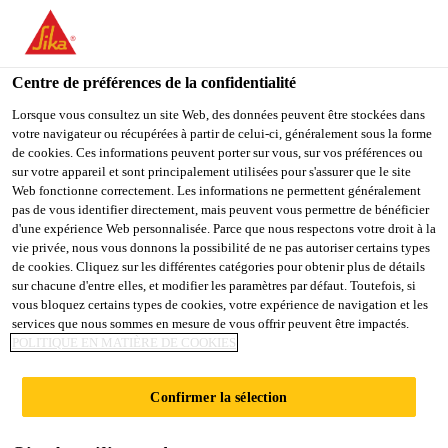
You are accessing "Sika France", it seems you are accessing it
from "États-Unis". We have a dedicated website for your country.
Centre de préférences de la confidentialité
TO
Construction
...
SikaTop®-122 FR
STAY ON THE SIKA
SELECT A
SIKA
Lorsque vous consultez un site Web, des données peuvent être stockées dans
FRANCE WEBSITE
COUNTRY
votre navigateur ou récupérées à partir de celui-ci, généralement sous la forme
USA
de cookies. Ces informations peuvent porter sur vous, sur vos préférences ou
sur votre appareil et sont principalement utilisées pour s'assurer que le site
Web fonctionne correctement. Les informations ne permettent généralement
Sika France
pas de vous identifier directement, mais peuvent vous permettre de bénéficier
SikaTop®-122 FR
d'une expérience Web personnalisée. Parce que nous respectons votre droit à la
vie privée, nous vous donnons la possibilité de ne pas autoriser certains types
de cookies. Cliquez sur les différentes catégories pour obtenir plus de détails
Mortier hydraulique prédosé à base de
sur chacune d'entre elles, et modifier les paramètres par défaut. Toutefois, si
vous bloquez certains types de cookies, votre expérience de navigation et les
ciment PMES pour la réparation des
services que nous sommes en mesure de vous offrir peuvent être impactés.
bétons
POLITIQUE EN MATIÈRE DE COOKIES
Mortier prédosé comprenant : Composant A (résine
Confirmer la sélection
en émulsion), Composant B (ciment PMES et
charges spéciales) Après mélange, on obtient un