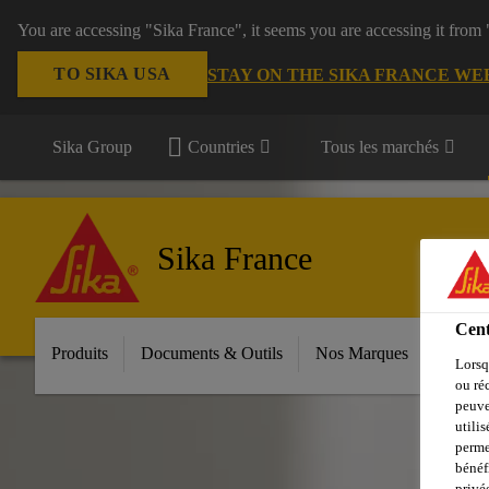
You are accessing "Sika France", it seems you are accessing it from
TO SIKA USA
STAY ON THE SIKA FRANCE WE
Sika Group
Countries
Tous les marchés
Sika France
Cent
Produits
Documents & Outils
Nos Marques
Espac
Lorsq
ou ré
peuve
utili
perme
bénéf
privé