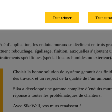
modifier l’état de surface des murs et des plafonds à l’intéri
Tout refuser
Tout autor
prêt à l’emploi, applicables manuellement ou mécaniquement, i
édé d’application, les enduits muraux se déclinent en trois gra
ectuer : rebouchage, égalisage, finition, auxquelles s’ajouten
raitements spécifiques (spécial locaux humides ou extérieur)
Choisir la bonne solution de système garantit des fini
des travaux et un respect de la qualité de l’air ambiant
Sika a développé une gamme complète d’enduits murau
réponse à toutes les problématiques de chantiers.
Avec SikaWall, vos murs renaissent !