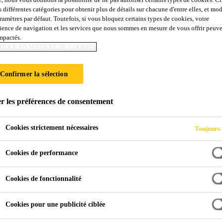
s différentes catégories pour obtenir plus de détails sur chacune d'entre elles, et mod
aramètres par défaut. Toutefois, si vous bloquez certains types de cookies, votre
ience de navigation et les services que nous sommes en mesure de vous offrir peuv
RAUX
impactés.
TIQUE EN MATIÈRE DE COOKIES
Confirmer la sélection
r les préférences de consentement
Cookies strictement nécessaires
Toujours 
 de revêtements
Préparation murs et plafonds
Enduits mura
Cookies de performance
Cookies de fonctionnalité
ésultat dépend pour une bonne part du soin appor
Cookies pour une publicité ciblée
avoir identifier le support, d’analyser les dégrad