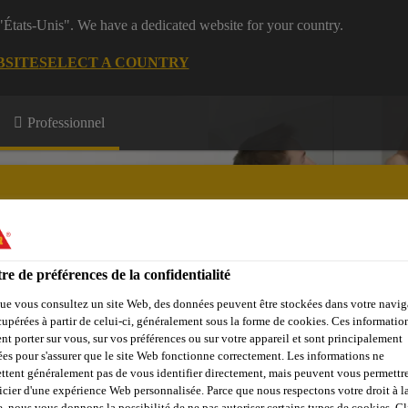
 "États-Unis". We have a dedicated website for your country.
BSITE
SELECT A COUNTRY
Professionnel
re de préférences de la confidentialité
e Membres
Formations
A propos de nous
ue vous consultez un site Web, des données peuvent être stockées dans votre navig
cupérées à partir de celui-ci, généralement sous la forme de cookies. Ces informatio
nt porter sur vous, sur vos préférences ou sur votre appareil et sont principalement
sées pour s'assurer que le site Web fonctionne correctement. Les informations ne
ttent généralement pas de vous identifier directement, mais peuvent vous permettr
icier d'une expérience Web personnalisée. Parce que nous respectons votre droit à la
e, nous vous donnons la possibilité de ne pas autoriser certains types de cookies. C