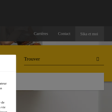
Carrières
Contact
Sika et moi
ateur
ns
e de
 vie
liquez