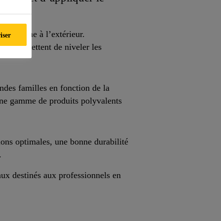
eur comme à l’extérieur.
iser
ls permettent de niveler les
ndes familles en fonction de la
t une gamme de produits polyvalents
.
tions optimales, une bonne durabilité
.
x destinés aux professionnels en