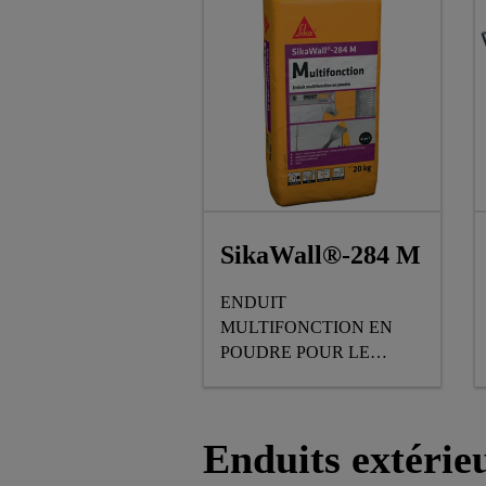
SikaWall®-284 M
ENDUIT
MULTIFONCTION EN
POUDRE POUR LE
REBOUCHAGE,
GARNISSAGE,
COLLAGE DE BANDE A
Enduits extérie
JOINTS ET LISSAGE DE
MURS ET PLAFONDS EN