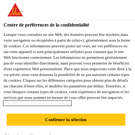
You are accessing "Sika France", it seems you are accessing it
from "États-Unis". We have a dedicated website for your country.
Centre de préférences de la confidentialité
TO
STAY ON THE SIKA
SELECT A
SIKA
Lorsque vous consultez un site Web, des données peuvent être stockées dans
FRANCE WEBSITE
COUNTRY
votre navigateur ou récupérées à partir de celui-ci, généralement sous la forme
USA
de cookies. Ces informations peuvent porter sur vous, sur vos préférences ou
sur votre appareil et sont principalement utilisées pour s'assurer que le site
Web fonctionne correctement. Les informations ne permettent généralement
Sika France
pas de vous identifier directement, mais peuvent vous permettre de bénéficier
d'une expérience Web personnalisée. Parce que nous respectons votre droit à la
vie privée, nous vous donnons la possibilité de ne pas autoriser certains types
de cookies. Cliquez sur les différentes catégories pour obtenir plus de détails
sur chacune d'entre elles, et modifier les paramètres par défaut. Toutefois, si
CHANGEMENT
vous bloquez certains types de cookies, votre expérience de navigation et les
services que nous sommes en mesure de vous offrir peuvent être impactés.
POLITIQUE EN MATIÈRE DE COOKIES
CLIMATIQUE
Confirmer la sélection