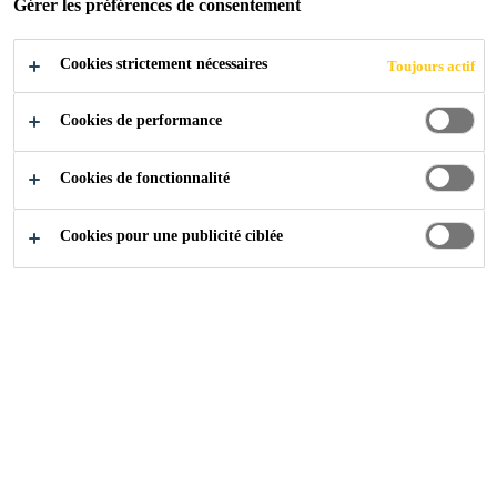
INNOVANTES
Gérer les préférences de consentement
POUR
Cookies strictement nécessaires
Toujours actif
L’IMPERMÉABILIS
Cookies de performance
ATION DES
Cookies de fonctionnalité
FONDATIONS
Cookies pour une publicité ciblée
AVEC OU SANS
BITUME !
Media
...
Sika lance SikaBiresin® MC80 – MC100