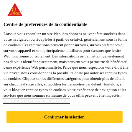
You are accessing "Sika France", it seems you are accessing it
from "États-Unis". We have a dedicated website for your country.
Centre de préférences de la confidentialité
TO
STAY ON THE SIKA
SELECT A
SIKA
Lorsque vous consultez un site Web, des données peuvent être stockées dans
FRANCE WEBSITE
COUNTRY
votre navigateur ou récupérées à partir de celui-ci, généralement sous la forme
USA
de cookies. Ces informations peuvent porter sur vous, sur vos préférences ou
sur votre appareil et sont principalement utilisées pour s'assurer que le site
Web fonctionne correctement. Les informations ne permettent généralement
Sika France
pas de vous identifier directement, mais peuvent vous permettre de bénéficier
d'une expérience Web personnalisée. Parce que nous respectons votre droit à la
vie privée, nous vous donnons la possibilité de ne pas autoriser certains types
de cookies. Cliquez sur les différentes catégories pour obtenir plus de détails
sur chacune d'entre elles, et modifier les paramètres par défaut. Toutefois, si
SIKA®
vous bloquez certains types de cookies, votre expérience de navigation et les
services que nous sommes en mesure de vous offrir peuvent être impactés.
POLITIQUE EN MATIÈRE DE COOKIES
IGOLFLEX® :
Confirmer la sélection
DEUX SOLUTIONS