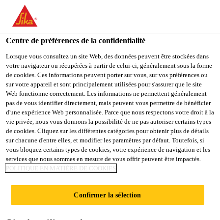
You are accessing "Sika France", it seems you are accessing it
from "États-Unis". We have a dedicated website for your country.
Centre de préférences de la confidentialité
TO
STAY ON THE SIKA
SELECT A
SIKA
Lorsque vous consultez un site Web, des données peuvent être stockées dans
FRANCE WEBSITE
COUNTRY
votre navigateur ou récupérées à partir de celui-ci, généralement sous la forme
USA
de cookies. Ces informations peuvent porter sur vous, sur vos préférences ou
sur votre appareil et sont principalement utilisées pour s'assurer que le site
Web fonctionne correctement. Les informations ne permettent généralement
Sika France
pas de vous identifier directement, mais peuvent vous permettre de bénéficier
d'une expérience Web personnalisée. Parce que nous respectons votre droit à la
vie privée, nous vous donnons la possibilité de ne pas autoriser certains types
de cookies. Cliquez sur les différentes catégories pour obtenir plus de détails
sur chacune d'entre elles, et modifier les paramètres par défaut. Toutefois, si
vous bloquez certains types de cookies, votre expérience de navigation et les
services que nous sommes en mesure de vous offrir peuvent être impactés.
TECHNOLOGIE
POLITIQUE EN MATIÈRE DE COOKIES
XOLUTEC® -
Confirmer la sélection
PROTECTION