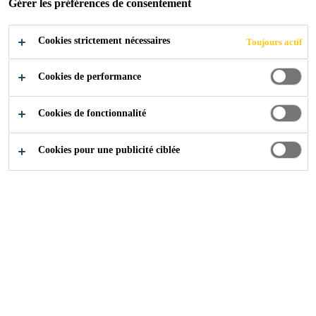
Gérer les préférences de consentement
DURABLE DU
Cookies strictement nécessaires
Toujours actif
BÉTON POUR
Cookies de performance
DES
Cookies de fonctionnalité
ENVIRONNEME
Cookies pour une publicité ciblée
NTS DIFFICILES
Technologies Sika
...
Technologie Xolutec® - Protection