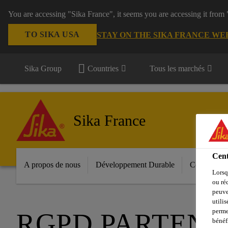
You are accessing "Sika France", it seems you are accessing it from
TO SIKA USA
STAY ON THE SIKA FRANCE WE
Sika Group
Countries
Tous les marchés
Sika France
Cent
A propos de nous
Développement Durable
Constructio
Lorsq
ou ré
peuve
utili
perme
RGPD PARTEN
bénéf