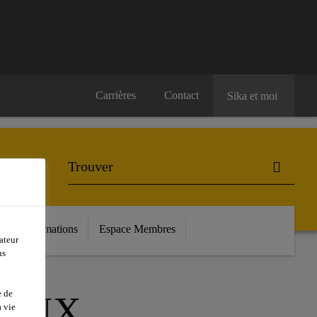
Carrières
Contact
Sika et moi
ls
Formations
Espace Membres
ateur
ns
e de
IAUX
 vie