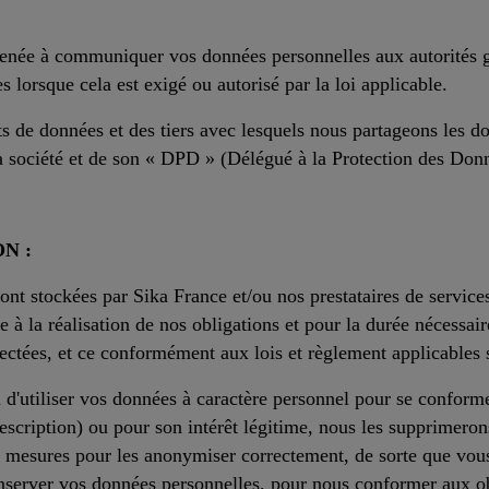
enée à communiquer vos données personnelles aux autorités 
es lorsque cela est exigé ou autorisé par la loi applicable.
nts de données et des tiers avec lesquels nous partageons les d
 société et de son « DPD » (Délégué à la Protection des Donn
N :
nt stockées par Sika France et/ou nos prestataires de services/
 à la réalisation de nos obligations et pour la durée nécessaire
lectées, et ce conformément aux lois et règlement applicables 
 d'utiliser vos données à caractère personnel pour se conforme
scription) ou pour son intérêt légitime, nous les supprimeron
 mesures pour les anonymiser correctement, de sorte que vous n
server vos données personnelles, pour nous conformer aux ob