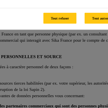
 PERSONNELLES, FINALITÉS DE TRAITEMENT, B
Tout refuser
Tout autor
s :
France en tant que personne physique (par ex. un consultant 
commercial qui interagit avec Sika France pour le compte de 
S PERSONNELLES ET SOURCE
ées à caractère personnel de deux façons :
ources tierces habilitées (par ex. votre supérieur, les autorité
rruption de la loi Sapin 2).
uivantes de données personnelles vous concernant:
les partenaires commerciaux qui sont des personnes physi