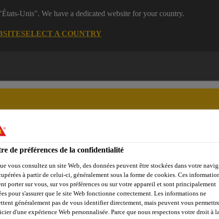
 "États-Unis". We have a dedicated website for your country.
BSITE
SELECT A COUNTRY
re de préférences de la confidentialité
n
Bricolage
Industrie
Nos Marques
Documents & Outi
ue vous consultez un site Web, des données peuvent être stockées dans votre navig
cupérées à partir de celui-ci, généralement sous la forme de cookies. Ces informatio
nt porter sur vous, sur vos préférences ou sur votre appareil et sont principalement
sées pour s'assurer que le site Web fonctionne correctement. Les informations ne
ttent généralement pas de vous identifier directement, mais peuvent vous permettr
AIRES COMMERC
icier d'une expérience Web personnalisée. Parce que nous respectons votre droit à la