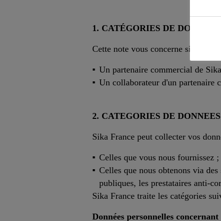
1. CATÉGORIES DE DONNÉES
Cette note vous concerne si vous ête
Un partenaire commercial de Sika 
Un collaborateur d'un partenaire 
2. CATEGORIES DE DONNEE
Sika France peut collecter vos donn
Celles que vous nous fournissez ;
Celles que nous obtenons via des s
publiques, les prestataires anti-co
Sika France traite les catégories s
Données personnelles concernant 