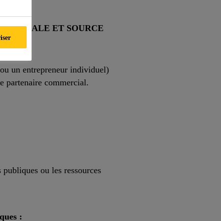
ASE LÉGALE ET SOURCE
iser
ou un entrepreneur individuel)
ce partenaire commercial.
s publiques ou les ressources
ques :