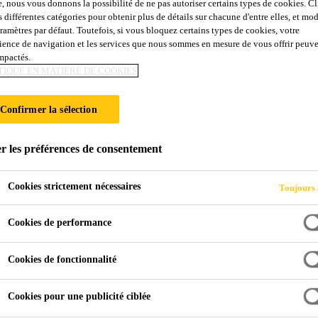
e, nous vous donnons la possibilité de ne pas autoriser certains types de cookies. C
s différentes catégories pour obtenir plus de détails sur chacune d'entre elles, et mod
aramètres par défaut. Toutefois, si vous bloquez certains types de cookies, votre
ience de navigation et les services que nous sommes en mesure de vous offrir peuv
impactés.
mmerciaux
TIQUE EN MATIÈRE DE COOKIES
Confirmer la sélection
 Vaillant, 93350, Le Bourget (« Sika France») p
r les préférences de consentement
 des données personnelles de ses partenaires com
otection des Données (RGPD) et de la loi Inform
Cookies strictement nécessaires
Toujours 
Cookies de performance
 notre politique de protection des données à caractère personn
relatives à nos clients, revendeurs, fournisseurs, prestataire
Cookies de fonctionnalité
res commerciaux ») et collaborateurs de nos partenaires comme
le des partenaires commerciaux des marques SIKA, CEGECO
Cookies pour une publicité ciblée