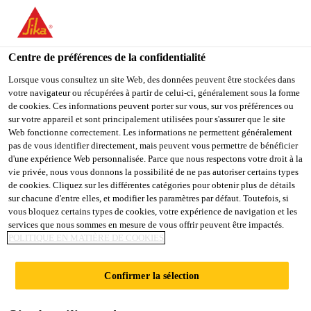
You are accessing "Sika France", it seems you are accessing it
from "États-Unis". We have a dedicated website for your country.
Centre de préférences de la confidentialité
TO
STAY ON THE SIKA
SELECT A
SIKA
Lorsque vous consultez un site Web, des données peuvent être stockées dans
FRANCE WEBSITE
COUNTRY
votre navigateur ou récupérées à partir de celui-ci, généralement sous la forme
USA
Résultats de
de cookies. Ces informations peuvent porter sur vous, sur vos préférences ou
sur votre appareil et sont principalement utilisées pour s'assurer que le site
Web fonctionne correctement. Les informations ne permettent généralement
recherche
Sika France
pas de vous identifier directement, mais peuvent vous permettre de bénéficier
d'une expérience Web personnalisée. Parce que nous respectons votre droit à la
vie privée, nous vous donnons la possibilité de ne pas autoriser certains types
de cookies. Cliquez sur les différentes catégories pour obtenir plus de détails
sur chacune d'entre elles, et modifier les paramètres par défaut. Toutefois, si
vous bloquez certains types de cookies, votre expérience de navigation et les
services que nous sommes en mesure de vous offrir peuvent être impactés.
POLITIQUE EN MATIÈRE DE COOKIES
Confirmer la sélection