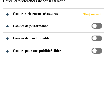
Gérer les préférences de consentement
A propos de nous
Cookies strictement nécessaires
Toujours actif
Qui sommes nous
Carrière
Cookies de performance
Communiqué de presse
Cookies de fonctionnalité
Développement Durable
Certifications
Cookies pour une publicité ciblée
Nos Marques Groupe
CEGECOL
PAREXLANKO
PCI
SARNAFIL