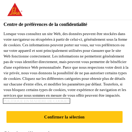
You are accessing "Sika France", it seems you are accessing it
from "États-Unis". We have a dedicated website for your country.
Centre de préférences de la confidentialité
TO
STAY ON THE SIKA
SELECT A
SIKA
Lorsque vous consultez un site Web, des données peuvent être stockées dans
FRANCE WEBSITE
COUNTRY
votre navigateur ou récupérées à partir de celui-ci, généralement sous la forme
USA
de cookies. Ces informations peuvent porter sur vous, sur vos préférences ou
sur votre appareil et sont principalement utilisées pour s'assurer que le site
Web fonctionne correctement. Les informations ne permettent généralement
Sika France
pas de vous identifier directement, mais peuvent vous permettre de bénéficier
d'une expérience Web personnalisée. Parce que nous respectons votre droit à la
vie privée, nous vous donnons la possibilité de ne pas autoriser certains types
de cookies. Cliquez sur les différentes catégories pour obtenir plus de détails
sur chacune d'entre elles, et modifier les paramètres par défaut. Toutefois, si
vous bloquez certains types de cookies, votre expérience de navigation et les
services que nous sommes en mesure de vous offrir peuvent être impactés.
STADES ET
POLITIQUE EN MATIÈRE DE COOKIES
INSTALLATION
Confirmer la sélection
S SPORTIVES