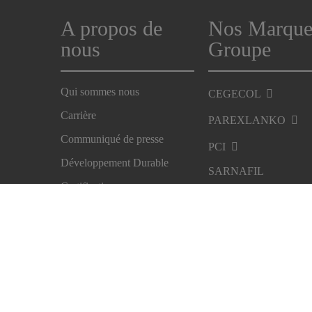
A propos de
Nos Marque
nous
Groupe
Qui sommes nous
CEGECOL
Carrière
PAREXLANKO
Communiqué de presse
PCI
Développement Durable
SARNAFIL
Certifications
SIKA
Imprint
Mention légale
Politique de confidentialité