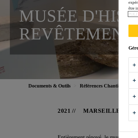
expér
être 
MUSÉE D'HIST
POLI
REVÊTEMENTS
Gére
Documents & Outils
Références Chantiers
Mu
2021
MARSEILLE
Entièrement rénové, le musée d’Hist