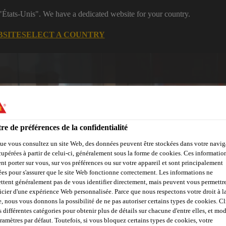
 "États-Unis". We have a dedicated website for your country.
BSITE
SELECT A COUNTRY
re de préférences de la confidentialité
ue vous consultez un site Web, des données peuvent être stockées dans votre navig
cupérées à partir de celui-ci, généralement sous la forme de cookies. Ces informatio
n
nt porter sur vous, sur vos préférences ou sur votre appareil et sont principalement
Bricolage
Industrie
Nos Marques
Documents & Outi
sées pour s'assurer que le site Web fonctionne correctement. Les informations ne
ttent généralement pas de vous identifier directement, mais peuvent vous permettr
icier d'une expérience Web personnalisée. Parce que nous respectons votre droit à la
e, nous vous donnons la possibilité de ne pas autoriser certains types de cookies. C
s différentes catégories pour obtenir plus de détails sur chacune d'entre elles, et mod
aramètres par défaut. Toutefois, si vous bloquez certains types de cookies, votre