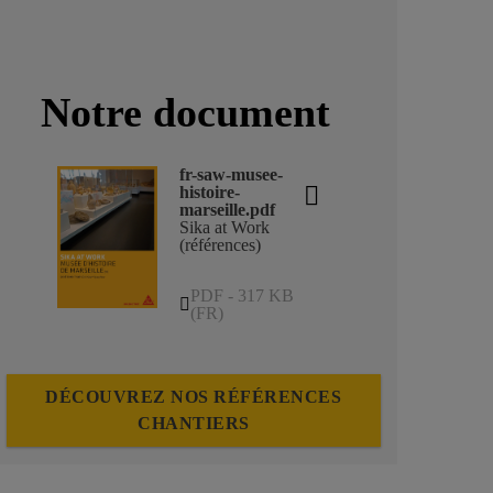
Notre document
fr-saw-musee-
histoire-
marseille.pdf
Sika at Work
(références)
PDF - 317 KB
(FR)
DÉCOUVREZ NOS RÉFÉRENCES
CHANTIERS