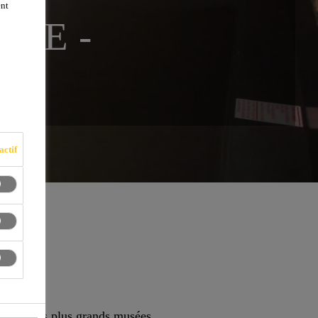
ent
LLE -
actif
t l’un des plus grands musées