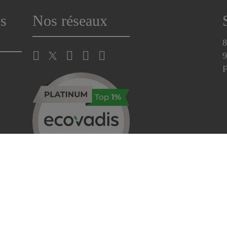
s
Nos réseaux
8
9
Exercez vos droits
Centre de préférence des cookies