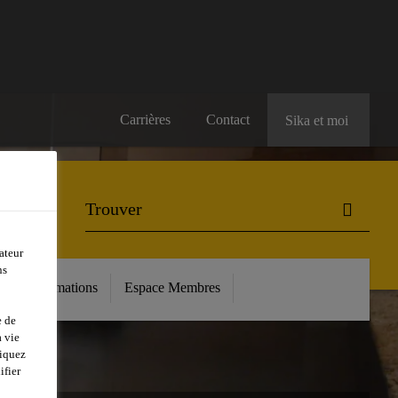
Carrières
Contact
Sika et moi
ateur
ns
ls
Formations
Espace Membres
e de
 vie
liquez
ifier