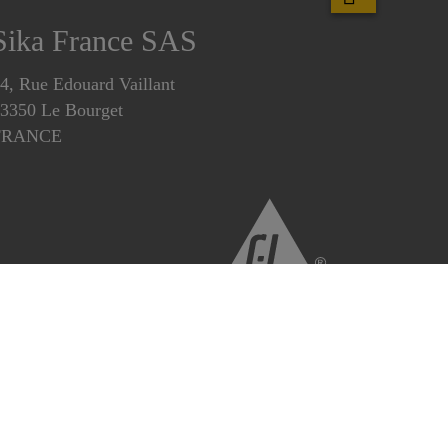
Sika France SAS
4, Rue Edouard Vaillant
3350 Le Bourget
FRANCE