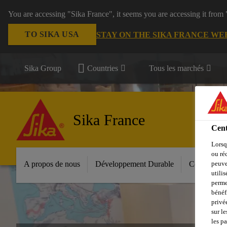
You are accessing "Sika France", it seems you are accessing it from
TO SIKA USA
STAY ON THE SIKA FRANCE WE
Sika Group
Countries
Tous les marchés
Sika France
Cent
Lorsq
ou ré
A propos de nous
Développement Durable
Constructio
peuve
utili
perme
bénéf
privé
sur le
les p