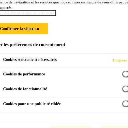
ience de navigation et les services que nous sommes en mesure de vous offrir peuv
impactés.
OIRE DE MARSEI
TIQUE EN MATIÈRE DE COOKIES
 DE SOLS
Confirmer la sélection
r les préférences de consentement
Cookies strictement nécessaires
Toujours 
Cookies de performance
sée d'Histoire de Marseille - Revêtements de sols
Cookies de fonctionnalité
Cookies pour une publicité ciblée
oire de Marseille s’étend sur plusde 15 500 m2, ce qui en fai