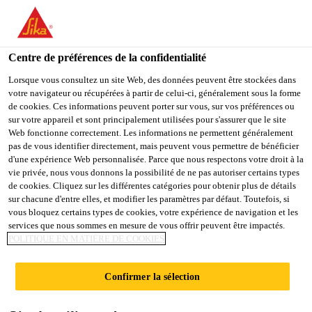
You are accessing "Sika France", it seems you are accessing it
from "États-Unis". We have a dedicated website for your country.
Centre de préférences de la confidentialité
TO
STAY ON THE SIKA
SELECT A
SIKA
Lorsque vous consultez un site Web, des données peuvent être stockées dans
FRANCE WEBSITE
COUNTRY
votre navigateur ou récupérées à partir de celui-ci, généralement sous la forme
USA
de cookies. Ces informations peuvent porter sur vous, sur vos préférences ou
sur votre appareil et sont principalement utilisées pour s'assurer que le site
Web fonctionne correctement. Les informations ne permettent généralement
Sika France
pas de vous identifier directement, mais peuvent vous permettre de bénéficier
d'une expérience Web personnalisée. Parce que nous respectons votre droit à la
vie privée, nous vous donnons la possibilité de ne pas autoriser certains types
de cookies. Cliquez sur les différentes catégories pour obtenir plus de détails
sur chacune d'entre elles, et modifier les paramètres par défaut. Toutefois, si
vous bloquez certains types de cookies, votre expérience de navigation et les
services que nous sommes en mesure de vous offrir peuvent être impactés.
SIKA
POLITIQUE EN MATIÈRE DE COOKIES
MIX&FLOW
Confirmer la sélection