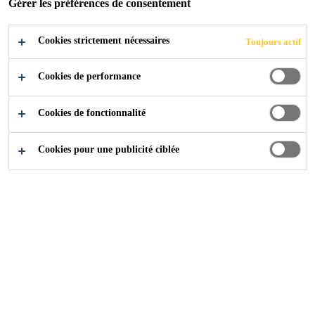
Gérer les préférences de consentement
Cookies strictement nécessaires
Toujours actif
Cookies de performance
Cookies de fonctionnalité
Cookies pour une publicité ciblée
(Duplicate) SikaBiresin® CR144
(former Biresin® CR144)
(Duplicate) SikaBiresin® PX840