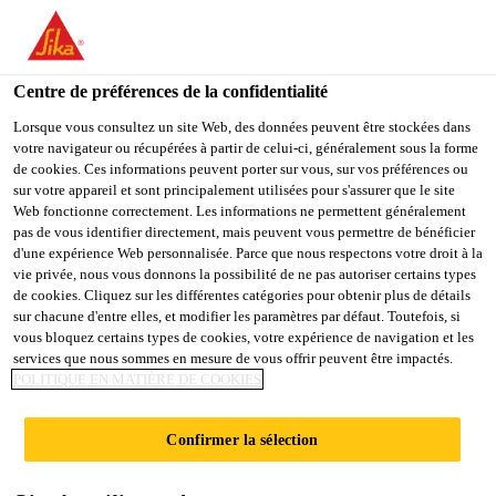
You are accessing "Sika France", it seems you are accessing it
from "États-Unis". We have a dedicated website for your country.
Centre de préférences de la confidentialité
TO
STAY ON THE SIKA
SELECT A
SIKA
Lorsque vous consultez un site Web, des données peuvent être stockées dans
FRANCE WEBSITE
COUNTRY
votre navigateur ou récupérées à partir de celui-ci, généralement sous la forme
USA
de cookies. Ces informations peuvent porter sur vous, sur vos préférences ou
sur votre appareil et sont principalement utilisées pour s'assurer que le site
Web fonctionne correctement. Les informations ne permettent généralement
Sika France
pas de vous identifier directement, mais peuvent vous permettre de bénéficier
d'une expérience Web personnalisée. Parce que nous respectons votre droit à la
vie privée, nous vous donnons la possibilité de ne pas autoriser certains types
de cookies. Cliquez sur les différentes catégories pour obtenir plus de détails
sur chacune d'entre elles, et modifier les paramètres par défaut. Toutefois, si
PRODUITS
vous bloquez certains types de cookies, votre expérience de navigation et les
services que nous sommes en mesure de vous offrir peuvent être impactés.
POLITIQUE EN MATIÈRE DE COOKIES
Confirmer la sélection