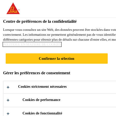
You are accessing "Sika France", it seems you are accessing it from
TO SIKA USA
STAY ON THE SIKA FRANCE WE
Centre de préférences de la confidentialité
Lorsque vous consultez un site Web, des données peuvent être stockées dans votre 
correctement. Les informations ne permettent généralement pas de vous identifier
Sika France
différentes catégories pour obtenir plus de détails sur chacune d'entre elles, et 
POLITIQUE EN MATIÈRE DE COOKIES
Confirmer la sélection
SNCF -
Gérer les préférences de consentement
RÉNOVATION
Cookies strictement nécessaires
DU CALAGE &
Cookies de performance
DE LA
Cookies de fonctionnalité