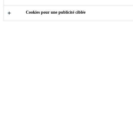
FIXATION DE
Cookies pour une publicité ciblée
RAILS
Documents & Outils
...
SNCF - Rénovation du calage & 
2021
TECHNICENTRE SNCF, AMIENS (80)
Le Technicentre SNCF Hauts-de-France situé à Amiens
(80) assure la maintenance des rames TER. Sur certaines
voies, le système de support et de fixation des rails est